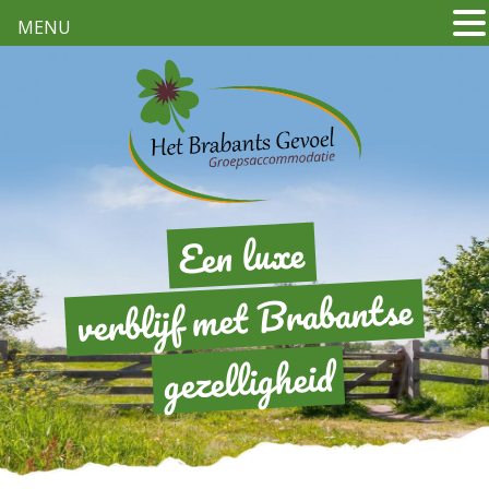
MENU
Een luxe
verblijf met Brabantse
gezelligheid