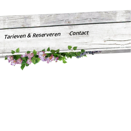
info@hetbrabantsgevoel.nl
06 - 307 312 41
Contact
Tarieven & Reserveren