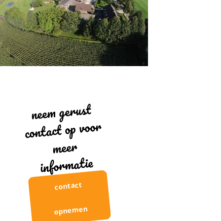
neem gerust
contact op voor
meer
informatie
contact
opnemen