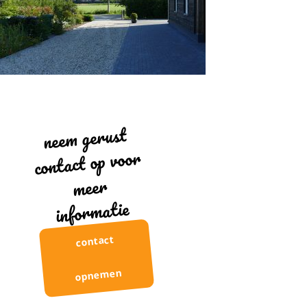
neem gerust
contact op voor
meer
informatie
contact
opnemen