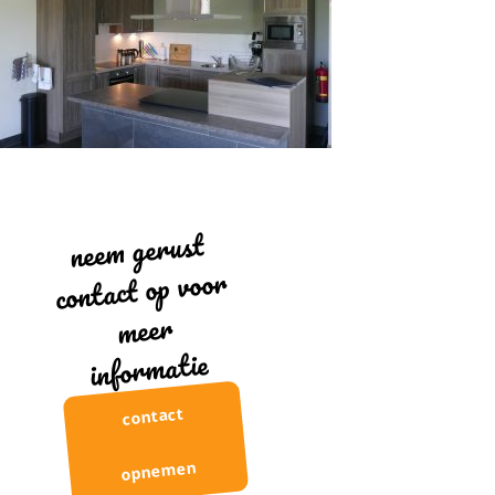
neem gerust
contact op voor
meer
informatie
contact
opnemen