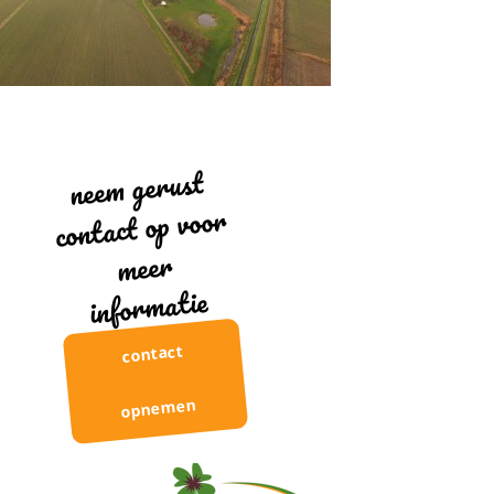
neem gerust
contact op voor
meer
informatie
contact
opnemen