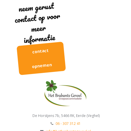
neem gerust
contact op voor
meer
informatie
contact
opnemen
De Horstjens 7b, 5466 RK, Eerde (Veghel)
06 - 307 312 41